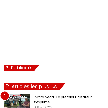
e
t
n
e
t
e
Publicité
Articles les plus lus
Evrard Vega : Le premier utilisateur
s’exprime
11 juin 2026