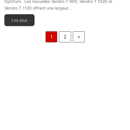
OptiTurn. Les nouvelles Vendro T 900, Vendro T 1020 et
Vendro T 1120 offrent une largeur…
Lire plus
1
2
»