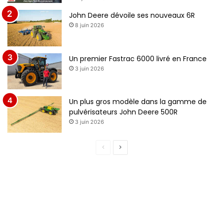
John Deere dévoile ses nouveaux 6R
8 juin 2026
Un premier Fastrac 6000 livré en France
3 juin 2026
Un plus gros modèle dans la gamme de
pulvérisateurs John Deere 500R
3 juin 2026
P
P
a
a
g
g
e
e
p
s
r
u