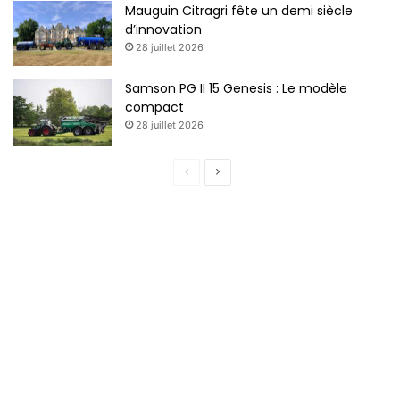
Mauguin Citragri fête un demi siècle
d’innovation
28 juillet 2026
Samson PG II 15 Genesis : Le modèle
compact
28 juillet 2026
P
P
a
a
g
g
e
e
p
s
r
u
é
i
c
v
é
a
d
n