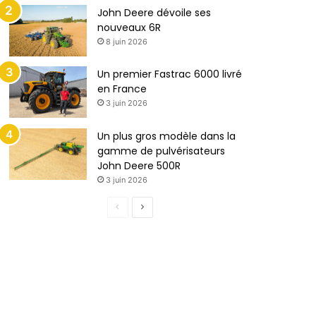
John Deere dévoile ses
nouveaux 6R
8 juin 2026
Un premier Fastrac 6000 livré
en France
3 juin 2026
Un plus gros modèle dans la
gamme de pulvérisateurs
John Deere 500R
3 juin 2026
P
P
a
a
g
g
e
e
p
s
r
u