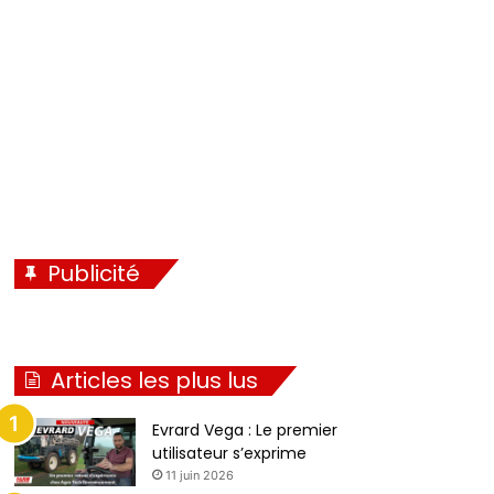
é
i
c
v
é
a
d
n
e
t
n
e
t
e
Publicité
Articles les plus lus
Evrard Vega : Le premier
utilisateur s’exprime
11 juin 2026