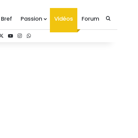
 Bref
Passion
Vidéos
Forum
Recherche
acebook
X
YouTube
Instagram
WhatsApp