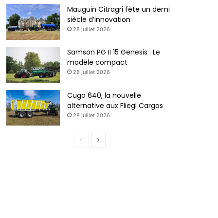
Mauguin Citragri fête un demi
siècle d’innovation
28 juillet 2026
Samson PG II 15 Genesis : Le
modèle compact
28 juillet 2026
Cugo 640, la nouvelle
alternative aux Fliegl Cargos
28 juillet 2026
P
P
a
a
g
g
e
e
p
s
r
u