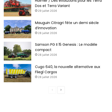
Holmer / Des évolutions pour les Terra
Dos et Terra Variant
29 juillet 2026
Mauguin Citragri fête un demi siècle
d’innovation
28 juillet 2026
Samson PG II 15 Genesis : Le modèle
compact
28 juillet 2026
Cugo 640, la nouvelle alternative aux
Fliegl Cargos
28 juillet 2026
P
P
a
a
g
g
e
e