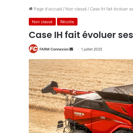
Page d'accueil
/
Non classé
/
Case IH fait évoluer s
Non classé
Récolte
Case IH fait évoluer se
Envoyer
FARM Connexion
1 juillet 2025
un
courriel