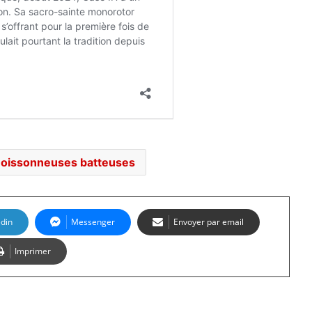
oissonneuses batteuses
edin
Messenger
Envoyer par email
Imprimer