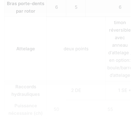
Bras porte-dents
6
5
6
par rotor
timon
réversible
avec
anneau
Attelage
deux points
d‘attelage /
en option:
boule/barre
d’attelage
Raccords
2 DE
1 SE + 
hydrauliques
Puissance
50
55
nécessaire (ch)