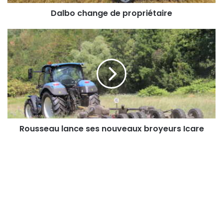
Dalbo change de propriétaire
Rousseau
lance
ses
nouveaux
broyeurs
Icare
Rousseau lance ses nouveaux broyeurs Icare