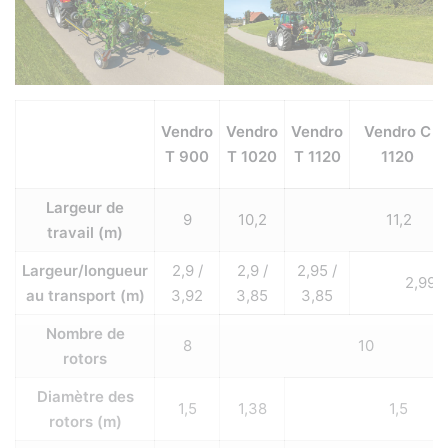
Vendro
Vendro
Vendro
Vendro C
T 900
T 1020
T 1120
1120
Largeur de
9
10,2
11,2
travail (m)
Largeur/longueur
2,9 /
2,9 /
2,95 /
2,99 /
au transport (m)
3,92
3,85
3,85
Nombre de
8
10
rotors
Diamètre des
1,5
1,38
1,5
rotors (m)