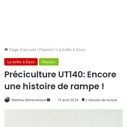
Page d'accueil
/
Passion
/
La boîte à Docs
La boîte à Docs
Passion
Préciculture UT140: Encore
une histoire de rampe !
Envoyer
Mathieu Bonaventure
15 avril 2024
2 minutes de lecture
un
courriel