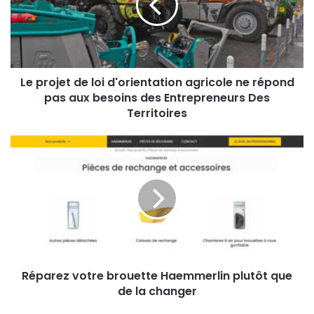
d'orientation
agricole
ne
répond
pas
aux
Le projet de loi d'orientation agricole ne répond
besoins
pas aux besoins des Entrepreneurs Des
des
Territoires
Entrepreneurs
Des
Réparez
Territoires
votre
brouette
Haemmerlin
plutôt
que
de
la
changer
Réparez votre brouette Haemmerlin plutôt que
de la changer