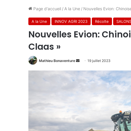
Page d'accueil
/
A la Une
/
Nouvelles Evion: Chinois
A la Une
INNOV AGRI 2023
Récolte
SALON
Nouvelles Evion: Chino
Claas »
Envoyer
Mathieu Bonaventure
19 juillet 2023
un
courriel