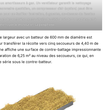
deux amortisseurs à gaz. Un ventilateur garantit le nettoyage
 sommaire quotidien, un compresseur d’air (option) peut être
e pour en faciliter l’entretien, à gauche, au-dessus de l’essieu
s et des entraînements situés du côté droit de la machine, et à
nettoyer le moteur et sa périphérie.
e largeur avec un batteur de 600 mm de diamètre est
r transférer la récolte vers cinq secoueurs de 4,40 m de
ine affiche une surface de contre-battage impressionnante
aration de 6,25 m² au niveau des secoueurs, ce qui, en
e série sous le contre-batteur.