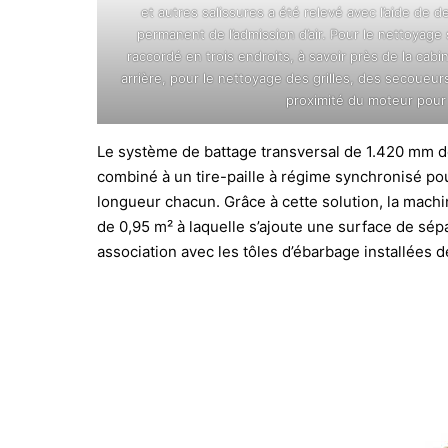
et autres salissures a été relevé avec l’aide de 
permanent de l’admission d’air. Pour le nettoyage
raccordé en trois endroits, à savoir près de la cabin
arrière, pour le nettoyage des grilles, des secoueur
proximité du moteur pour 
Le système de battage transversal de 1.420 mm d
combiné à un tire-paille à régime synchronisé pou
longueur chacun. Grâce à cette solution, la mach
de 0,95 m² à laquelle s’ajoute une surface de sép
association avec les tôles d’ébarbage installées d