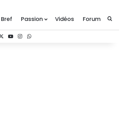
 Bref
Passion
Vidéos
Forum
Recherche
cebook
X
YouTube
Instagram
WhatsApp