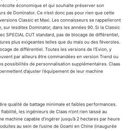
e récolte économique et qui souhaite préserver son
eurs de Dominator. Ce n’est donc pas pour rien que cette
ersions Classic et Maxi. Les connaisseurs se rappelleront
, sur lesdites Dominator, dans les années 90. Si la Classic
avec SPECIAL CUT standard, pas de blocage de différentiel,
tures plus exigeantes telles que du mais ou des féveroles.
locage de différentiel. Toutes les versions de l’Evion, y
euvent par ailleurs être commandées en version Trend ou
es possibilités de personnalisation supplémentaires. Claas
permettent d’ajuster l’équipement de leur machine
ire qualité de battage minimale et faibles performances.
abilité, les ingénieurs de Claas n’ont rien laissé au
une machine capable d’ingérer jusqu’à 2 hectares par heure
 produites au sein de l’usine de Goami en Chine (inaugurée