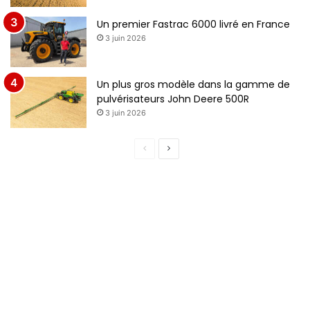
Un premier Fastrac 6000 livré en France
3 juin 2026
Un plus gros modèle dans la gamme de
pulvérisateurs John Deere 500R
3 juin 2026
P
P
a
a
g
g
e
e
p
s
r
u
é
i
c
v
é
a