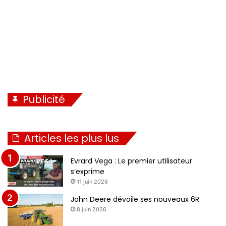
e
Publicité
Articles les plus lus
Evrard Vega : Le premier utilisateur
s’exprime
11 juin 2026
John Deere dévoile ses nouveaux 6R
8 juin 2026