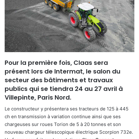
r
u
n
c
o
u
r
r
i
Pour la première fois, Claas sera
e
présent lors de Intermat, le salon du
l
secteur des bâtiments et travaux
publics qui se tiendra 24 au 27 avril à
Villepinte, Paris Nord.
Le constructeur y présentera ses tracteurs de 125 à 445
ch en transmission à variation continue ainsi que ses
chargeuses sur roues Torion de 5 à 20 tonnes et son
nouveau chargeur télescopique électrique Scorpion 732e.