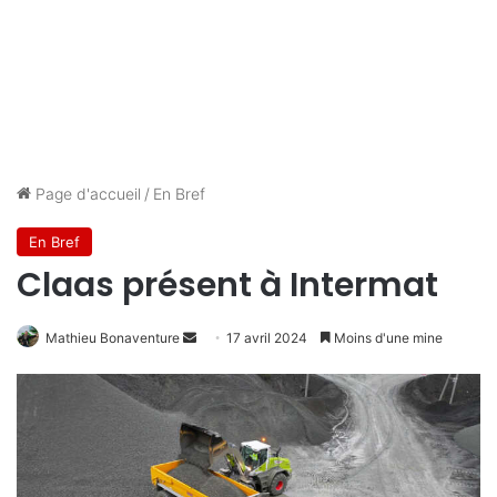
Page d'accueil
/
En Bref
En Bref
Claas présent à Intermat
Mathieu Bonaventure
E
17 avril 2024
Moins d'une mine
n
v
o
y
e