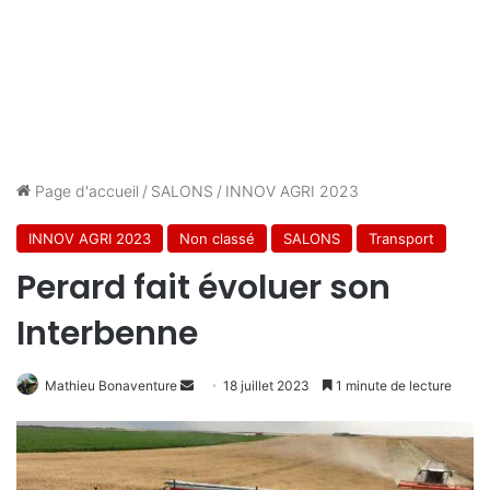
Page d'accueil
/
SALONS
/
INNOV AGRI 2023
INNOV AGRI 2023
Non classé
SALONS
Transport
Perard fait évoluer son
Interbenne
Envoyer
Mathieu Bonaventure
18 juillet 2023
1 minute de lecture
un
courriel