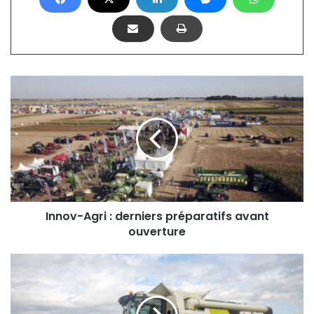
Innov-
Agri
:
derniers
préparatifs
avant
ouverture
Innov-Agri : derniers préparatifs avant
ouverture
Nouvelles
Evion:
Chinoises,
mais