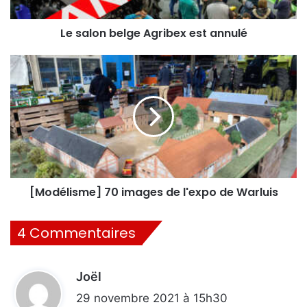
Le salon belge Agribex est annulé
[Modélisme]
70
images
de
l'expo
de
Warluis
[Modélisme] 70 images de l'expo de Warluis
4 Commentaires
Joël
d
i
29 novembre 2021 à 15h30