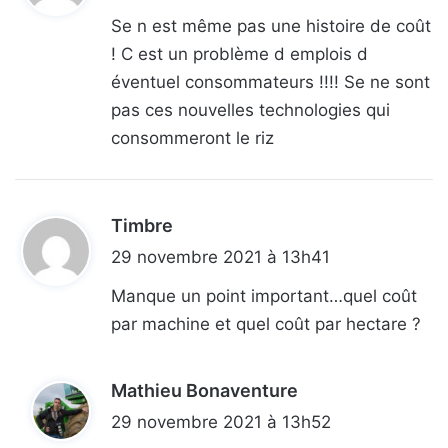
t
Se n est même pas une histoire de coût
! C est un problème d emplois d
:
éventuel consommateurs !!!! Se ne sont
pas ces nouvelles technologies qui
consommeront le riz
Timbre
d
i
29 novembre 2021 à 13h41
t
Manque un point important…quel coût
par machine et quel coût par hectare ?
:
Mathieu Bonaventure
d
i
29 novembre 2021 à 13h52