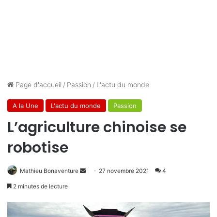
Page d'accueil
/
Passion
/
L'actu du monde
A la Une
L'actu du monde
Passion
L’agriculture chinoise se
robotise
Envoyer
Mathieu Bonaventure
27 novembre 2021
4
un
2 minutes de lecture
courriel