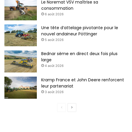
Le Noremat VSV maîtrise sa
consommation
6 août 2026
Une tête d’attelage pivotante pour le
nouvel andaineur Pöttinger
5 août 2026
Bednar sème en direct deux fois plus
large
4 août 2026
Kramp France et John Deere renforcent
leur partenariat
3 août 2026
P
P
a
a
g
g