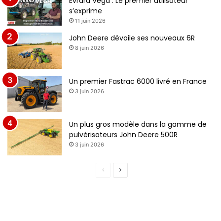
Evrard Vega : Le premier utilisateur
s’exprime
11 juin 2026
John Deere dévoile ses nouveaux 6R
8 juin 2026
CNH Industrial a annoncé en décembre dernier un
partenariat avec MacDon Industries Ltd. pour fabriquer des
barres de récolte à tapis co-signées pour les
Un premier Fastrac 6000 livré en France
moissonneuses-batteuses Case IH Axial-Flow et New
3 juin 2026
Holland.
Un plus gros modèle dans la gamme de
pulvérisateurs John Deere 500R
3 juin 2026
Page
Page
précédente
suivante