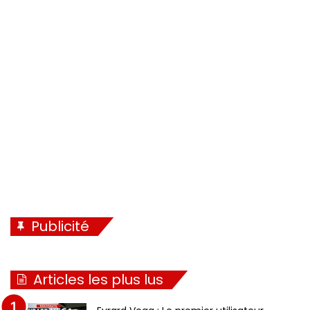
Il fait ses débuts cet été, le nouveau Vaderstad Carrier XT
dispose d’un réglage d’agressivité des disques. Nous
l’avons essayé et vous en reparlerons très prochainement
Publicité
Articles les plus lus