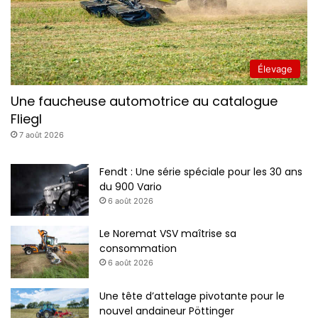
On vous en parlait début d’année, Deves collabore
désormais avec Manjot our ses bennes TP.. et pas
seulement! Voici la nouvelle GV 240 dotée d’une caisse
Manjot en Hardox 450 4 mm pour gagner en poids et en
Élevage
résistance. Elle affiche un volume de 30 à 45 m3 (photo
Deves)
Une faucheuse automotrice au catalogue
Fliegl
7 août 2026
Fendt : Une série spéciale pour les 30 ans
du 900 Vario
6 août 2026
Le Noremat VSV maîtrise sa
consommation
6 août 2026
Une tête d’attelage pivotante pour le
nouvel andaineur Pöttinger