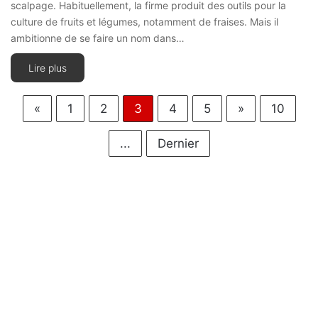
scalpage. Habituellement, la firme produit des outils pour la
culture de fruits et légumes, notamment de fraises. Mais il
ambitionne de se faire un nom dans…
Lire plus
«
1
2
3
4
5
»
10
...
Dernier