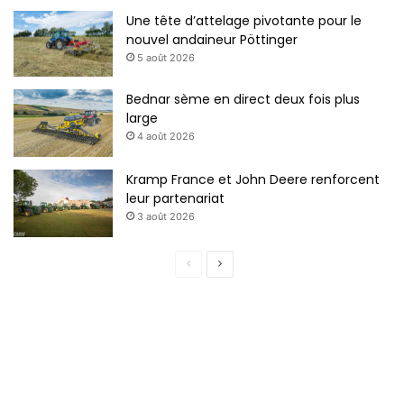
Une tête d’attelage pivotante pour le
nouvel andaineur Pöttinger
5 août 2026
Bednar sème en direct deux fois plus
large
4 août 2026
Kramp France et John Deere renforcent
leur partenariat
3 août 2026
P
P
a
a
g
g
e
e
p
s
r
u