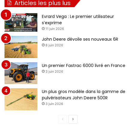
Articles les plus lus
Evrard Vega : Le premier utilisateur
s’exprime
11 juin 2026
John Deere dévoile ses nouveaux 6R
8 juin 2026
Un premier Fastrac 6000 livré en France
3 juin 2026
Un plus gros modèle dans la gamme de
pulvérisateurs John Deere 500R
3 juin 2026
P
P
a
a