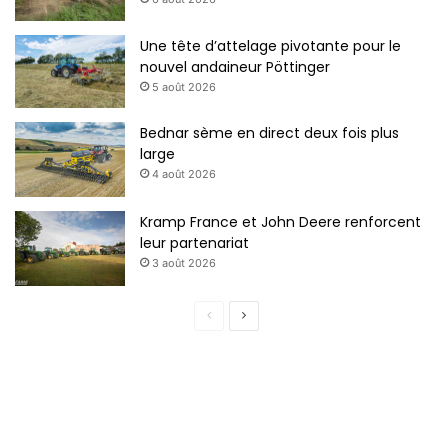
Une tête d’attelage pivotante pour le
nouvel andaineur Pöttinger
5 août 2026
Bednar sème en direct deux fois plus
large
4 août 2026
Kramp France et John Deere renforcent
leur partenariat
3 août 2026
P
P
a
a
g
g
e
e
p
s