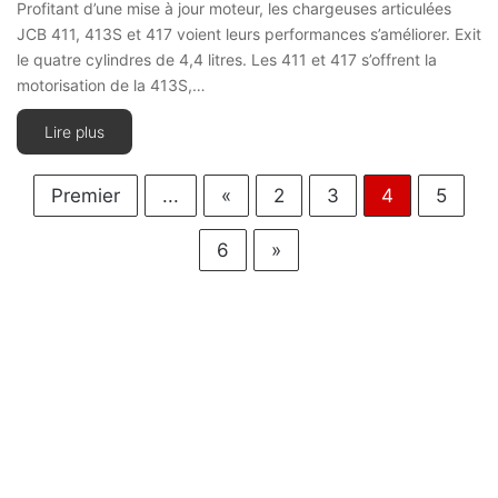
Profitant d’une mise à jour moteur, les chargeuses articulées
JCB 411, 413S et 417 voient leurs performances s’améliorer. Exit
le quatre cylindres de 4,4 litres. Les 411 et 417 s’offrent la
motorisation de la 413S,…
Lire plus
Premier
...
«
2
3
4
5
6
»