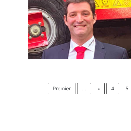
Premier
...
«
4
5