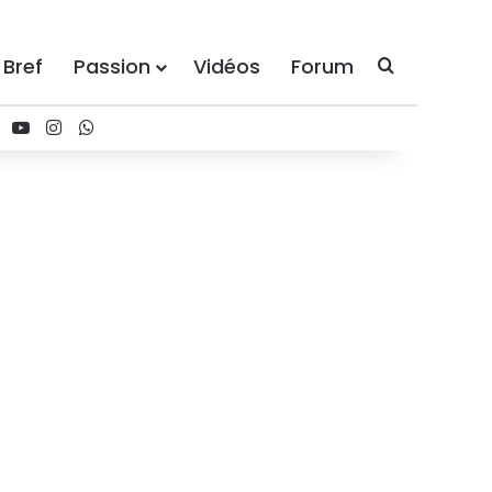
 Bref
Passion
Vidéos
Forum
Recherche
ebook
X
YouTube
Instagram
WhatsApp