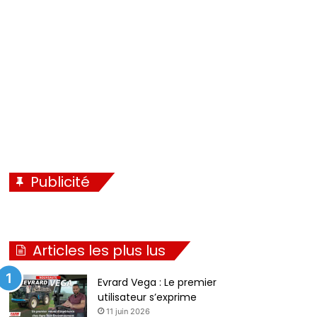
é
i
c
v
é
a
d
n
e
t
n
e
t
e
Publicité
Articles les plus lus
Evrard Vega : Le premier
utilisateur s’exprime
11 juin 2026