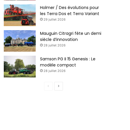
Holmer / Des évolutions pour
les Terra Dos et Terra Variant
29 juillet 2026
Mauguin Citragri fête un demi
siècle d’innovation
28 juillet 2026
Samson PG II 15 Genesis : Le
modèle compact
28 juillet 2026
P
P
a
a
g
g
e
e
p
s
r
u