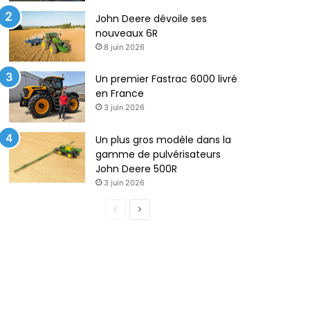
John Deere dévoile ses
nouveaux 6R
8 juin 2026
Un premier Fastrac 6000 livré
en France
3 juin 2026
Un plus gros modèle dans la
gamme de pulvérisateurs
John Deere 500R
3 juin 2026
P
P
a
a
g
g
e
e
p
s
r
u