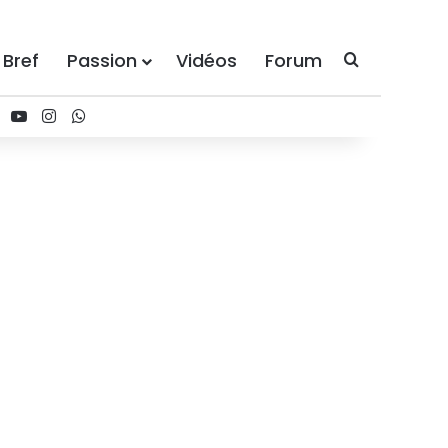
 Bref
Passion
Vidéos
Forum
Recherche
ebook
X
YouTube
Instagram
WhatsApp