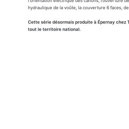
l’
orientation électrique des canons, l’ouverture d
hydraulique de la voûte
, la
couverture 6 faces, d
Cette série désormais produite à Épernay chez 
tout le territo
ire national.