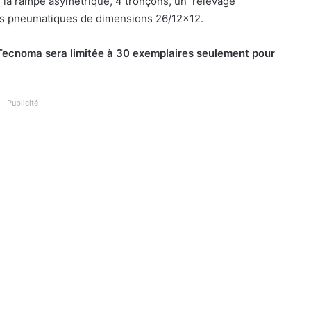
e la rampe
asymétrique,
4 tronçons, un
relevage
es pneumatique
s
de dimensions
26/12×12.
Tecnoma sera limitée
à
30 exemplaires
seulement
pour
Publicité