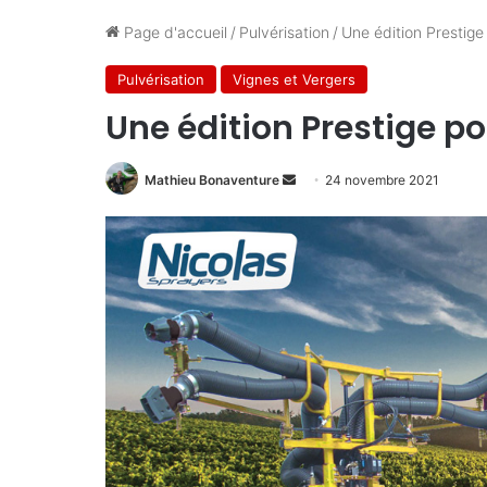
Page d'accueil
/
Pulvérisation
/
Une édition Prestige 
Pulvérisation
Vignes et Vergers
Une édition Prestige pou
Envoyer
Mathieu Bonaventure
24 novembre 2021
un
courriel