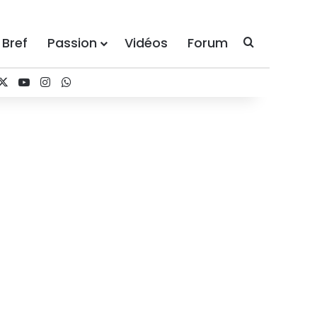
 Bref
Passion
Vidéos
Forum
Recherche
acebook
X
YouTube
Instagram
WhatsApp