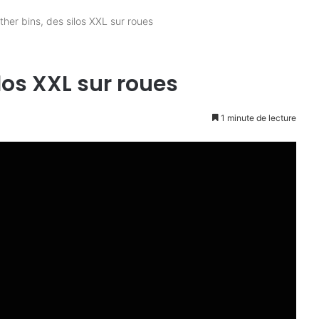
her bins, des silos XXL sur roues
los XXL sur roues
1 minute de lecture