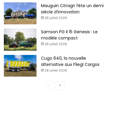
Mauguin Citragri fête un demi
siècle d’innovation
28 juillet 2026
Samson PG II 15 Genesis : Le
modèle compact
28 juillet 2026
Cugo 640, la nouvelle
alternative aux Fliegl Cargos
28 juillet 2026
P
P
a
a
g
g
e
e
p
s
r
u