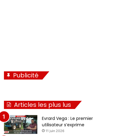
é
i
c
v
é
a
d
n
e
t
n
e
t
e
Publicité
Articles les plus lus
Evrard Vega : Le premier
utilisateur s’exprime
11 juin 2026