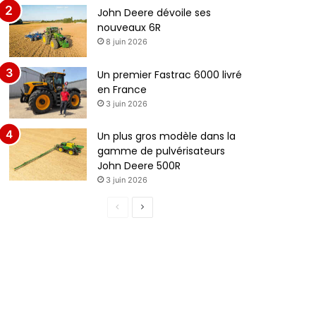
John Deere dévoile ses
nouveaux 6R
8 juin 2026
Un premier Fastrac 6000 livré
en France
3 juin 2026
Un plus gros modèle dans la
gamme de pulvérisateurs
John Deere 500R
3 juin 2026
P
P
a
a
g
g
e
e
p
s
r
u