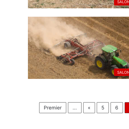
SALO
SALO
Premier
...
«
5
6