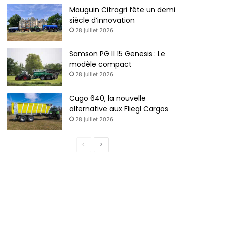
Mauguin Citragri fête un demi
siècle d’innovation
28 juillet 2026
Samson PG II 15 Genesis : Le
modèle compact
28 juillet 2026
Cugo 640, la nouvelle
alternative aux Fliegl Cargos
28 juillet 2026
P
P
a
a
g
g
e
e
p
s
r
u