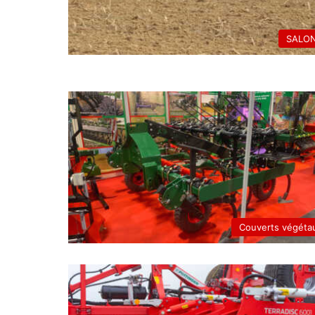
SALO
Couverts végéta