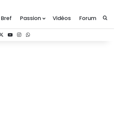
 Bref
Passion
Vidéos
Forum
Recherche
acebook
X
YouTube
Instagram
WhatsApp