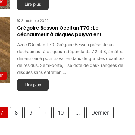
NS
Lire plus
21 octobre 2022
Grégoire Besson Occitan T70 : Le
déchaumeur à disques polyvalent
Avec l’Occitan T70, Grégoire Besson présente un
déchaumeur à disques indépendants 7,2 et 8,2 mètres
dimensionné pour travailler dans de grandes quantités
de résidus. Semi-porté, il se dote de deux rangées de
disques sans entretien,…
NS
Lire plus
7
8
9
»
10
...
Dernier