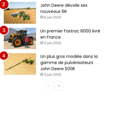
John Deere dévoile ses
nouveaux 6R
8 juin 2026
Un premier Fastrac 6000 livré
en France
3 juin 2026
Un plus gros modèle dans la
gamme de pulvérisateurs
John Deere 500R
3 juin 2026
P
P
a
a
g
g
e
e
p
s
r
u