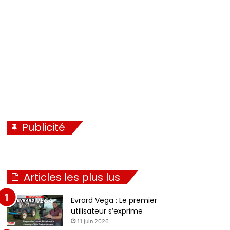
é
i
c
v
é
a
d
n
e
t
n
e
t
e
Publicité
Articles les plus lus
Evrard Vega : Le premier
utilisateur s’exprime
11 juin 2026