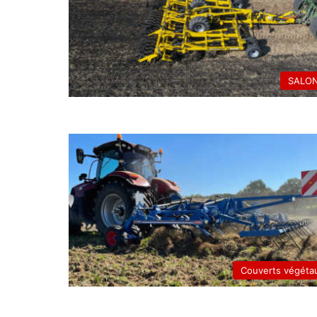
SALO
Couverts végéta