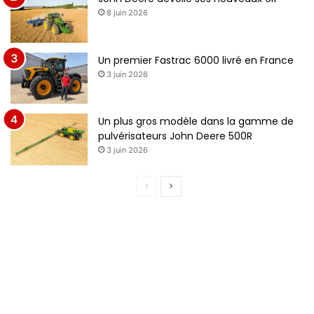
8 juin 2026
Un premier Fastrac 6000 livré en France
3 juin 2026
Un plus gros modèle dans la gamme de
pulvérisateurs John Deere 500R
3 juin 2026
P
P
a
a
g
g
e
e
p
s
r
u
é
i