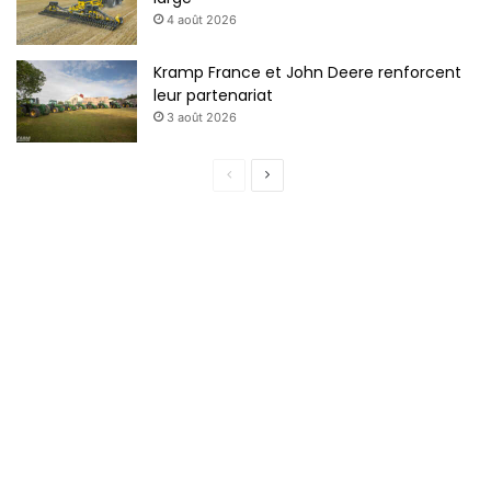
4 août 2026
Kramp France et John Deere renforcent
leur partenariat
3 août 2026
P
P
a
a
g
g
e
e
p
s
r
u
é
i
c
v
é
a
d
n
e
t