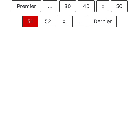
Premier
...
30
40
«
50
51
52
»
...
Dernier