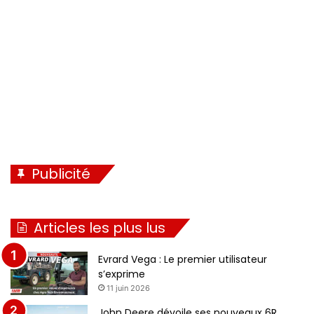
n
e
t
e
Publicité
Articles les plus lus
Evrard Vega : Le premier utilisateur
s’exprime
11 juin 2026
John Deere dévoile ses nouveaux 6R