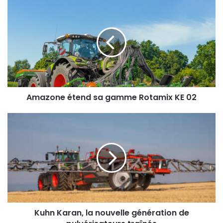
Amazone
étend
sa
gamme
Rotamix
KE
02
Amazone étend sa gamme Rotamix KE 02
Kuhn
Karan,
la
nouvelle
génération
de
pulvérisateurs
traînés
Kuhn Karan, la nouvelle génération de