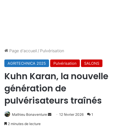
Page d'accueil
/
Pulvérisation
AGRITECHNICA 2025
Pulvérisation
SALONS
Kuhn Karan, la nouvelle
génération de
pulvérisateurs traînés
Envoyer
Mathieu Bonaventure
12 février 2026
1
un
2 minutes de lecture
courriel