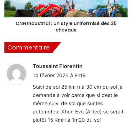
dès
35
chevaux
CNH Industrial : Un style uniformisé dès 35
chevaux
Commentaire
Toussaint Florentin
d
i
14 février 2026 à 8h19
t
Suivi de sol 25 km h à 30 cm du sol je
demande à voir parce que si c’est le
:
même suivi de sol que sur les
automoteur Khun Evo (Artec) se serait
plutôt 15 KmH à 1m20 du sol