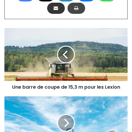
Une
barre
de
coupe
de
15,3
m
pour
les
Lexion
Une barre de coupe de 15,3 m pour les Lexion
CNH
Industrial
:
Un
style
uniformisé