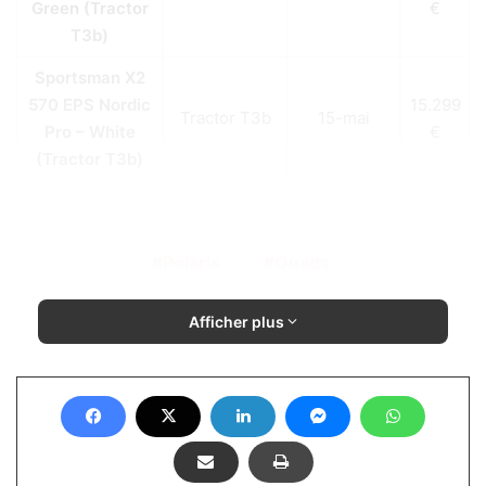
Green (Tractor
€
T3b)
Sportsman X2
570 EPS Nordic
15.299
Tractor T3b
15-mai
Pro – White
€
(Tractor T3b)
Polaris
Quads
Afficher plus