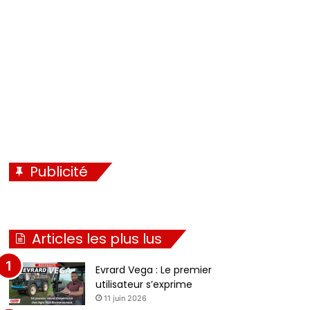
é
i
c
v
é
a
d
n
e
t
n
e
t
e
Publicité
Articles les plus lus
Evrard Vega : Le premier
utilisateur s’exprime
11 juin 2026