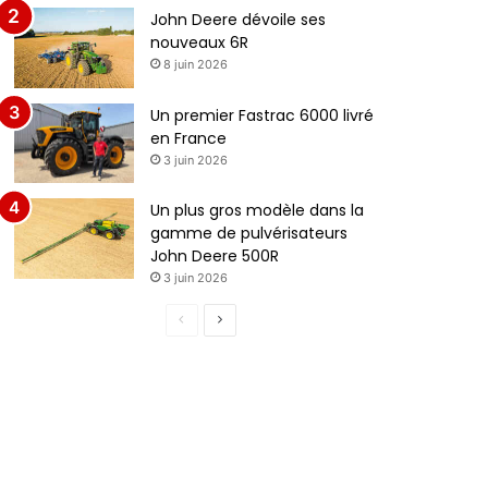
John Deere dévoile ses
nouveaux 6R
8 juin 2026
Un premier Fastrac 6000 livré
en France
3 juin 2026
Un plus gros modèle dans la
gamme de pulvérisateurs
John Deere 500R
3 juin 2026
P
P
a
a
g
g
e
e
p
s
r
u