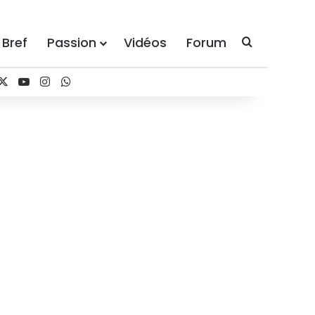
 Bref
Passion
Vidéos
Forum
Recherche
acebook
X
YouTube
Instagram
WhatsApp