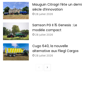
Mauguin Citragri fête un demi
siècle d’innovation
28 juillet 2026
Samson PG II 15 Genesis : Le
modèle compact
28 juillet 2026
Cugo 640, la nouvelle
alternative aux Fliegl Cargos
28 juillet 2026
P
P
a
a
g
g
e
e
p
s
r
u