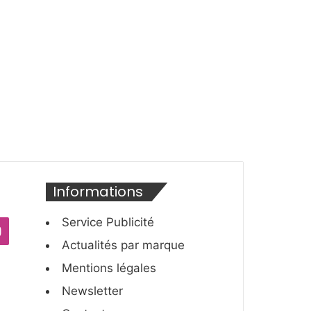
é
i
c
v
é
a
d
n
e
t
n
e
t
e
Informations
Service Publicité
ube
Instagram
Actualités par marque
Mentions légales
Newsletter