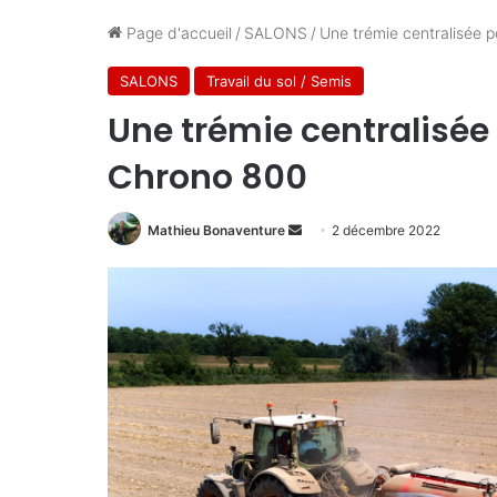
Page d'accueil
/
SALONS
/
Une trémie centralisée 
SALONS
Travail du sol / Semis
Une trémie centralisé
Chrono 800
Envoyer
Mathieu Bonaventure
2 décembre 2022
un
courriel