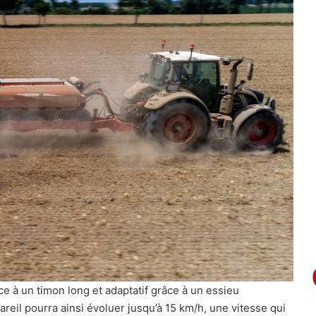
 à un timon long et adaptatif grâce à un essieu
reil pourra ainsi évoluer jusqu’à 15 km/h, une vitesse qui