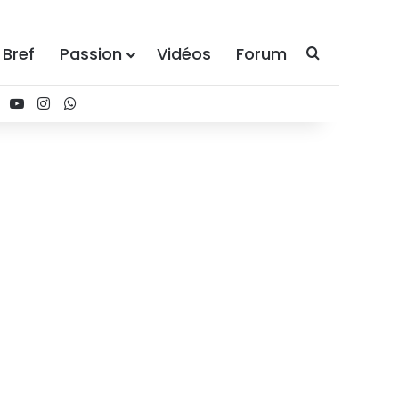
 Bref
Passion
Vidéos
Forum
Recherche
ebook
X
YouTube
Instagram
WhatsApp