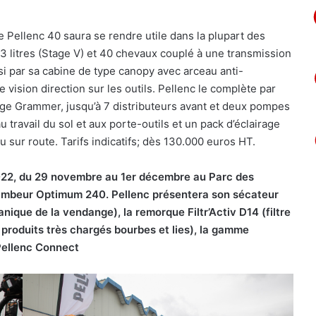
 Pellenc 40 saura se rendre utile dans la plupart des
3 litres (Stage V) et 40 chevaux couplé à une transmission
ssi par sa cabine de type canopy avec arceau anti-
 vision direction sur les outils. Pellenc le complète par
ège Grammer, jusqu’à 7 distributeurs avant et deux pompes
u travail du sol et aux porte-outils et un pack d’éclairage
u sur route. Tarifs indicatifs; dès 130.000 euros HT.
 2022, du 29 novembre au 1er décembre au Parc des
jambeur Optimum 240. Pellenc présentera son sécateur
anique de la vendange)
, la remorque Filtr’Activ D14 (f
iltre
produits très chargés bourbes et lies)
, la gamme
Pellenc Connect