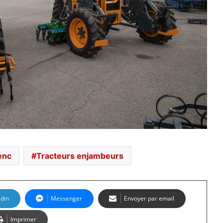
enc
Tracteurs enjambeurs
edin
Messenger
Envoyer par email
Imprimer