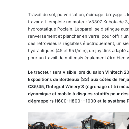
Travail du sol, pulvérisation,
écimage, broyage… le
travaux. Il emploie un moteur V3307 Kubota de 3,
hydrostatique Poclain. L’appareil se distingue au
renversement et plancher en verre, pour offrir une
des rétroviseurs réglables électriquement, un si
hydrauliques (45 et 95 l/min), un joystick adapté a
pour un travail de nuit mais également être bien v
Le tracteur sera visible lors du salon Vinitech
Expositions de Bordeaux (33) aux côtés de l’en
C35/45, l’Integral Winery’S (é
grenage et tri méc
dynamique et mobile à disques rotatifs pour des 
d’égrappoirs H600-H800-H1000 et le système 