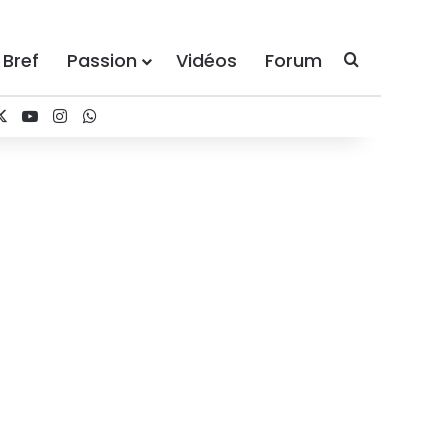
 Bref
Passion
Vidéos
Forum
Recherche
cebook
X
YouTube
Instagram
WhatsApp