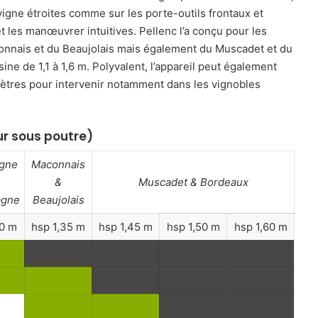
 vigne étroites comme sur
les porte-outils frontaux et
t les manœuvrer intuitives. Pellenc l’a conçu pour les
nais et du Beaujolais mais également du Muscadet et du
ine de 1,1 à 1,6 m. Polyvalent, l’appareil peut également
 mètres pour intervenir notamment dans les vignobles
ur sous poutre)
gne
Maconnais
&
Muscadet & Bordeaux
gne
Beaujolais
30 m
hsp 1,35 m
hsp 1,45 m
hsp 1,50 m
hsp 1,60 m