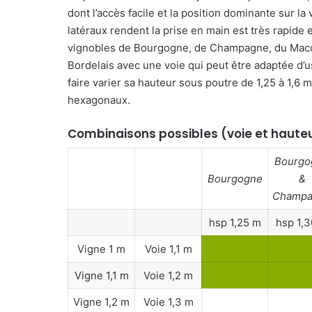
dont l’accès facile et la
position dominante sur la
latéraux rendent la prise en main est très rapide
e
vignobles de Bourgogne, de Champagne, du Macon
Bordelais avec une voie qui peut être adaptée d’us
faire varier sa hauteur sous poutre de 1,25 à 1,6
hexagonaux.
Combinaisons possibles (voie et haute
Bourgo
Bourgogne
&
Champa
hsp 1,25 m
hsp 1,
Vigne 1 m
Voie 1,1 m
Vigne 1,1 m
Voie 1,2 m
Vigne 1,2 m
Voie 1,3 m