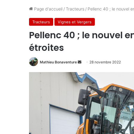
Page d'accueil
/
Tracteurs
/
Pellenc 40 ; le nouvel 
Tracteurs
Vignes et Vergers
Pellenc 40 ; le nouvel
étroites
Envoyer
Mathieu Bonaventure
28 novembre 2022
un
courriel