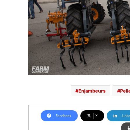
Enjambeurs
Pell
Facebook
X
Link