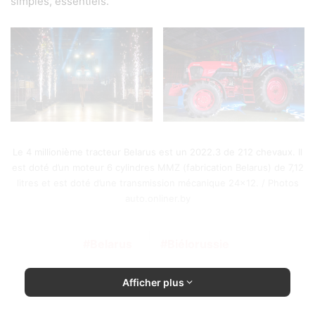
simples, essentiels.
Le 4 millionième tracteur Belarus est un 2022.3 de 212 chevaux. Il
est doté d’un moteur 6 cylindres MMZ (fabrication Belarus) de 7,12
litres et est doté d’une transmission mécanique 24×12. / Photos
auto.onliner.by
Belarus
Biélorussie
Afficher plus