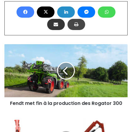
Fendt
met
fin
à
la
production
des
Rogator
300
Fendt met fin à la production des Rogator 300
Maschio
Gaspardo
fait