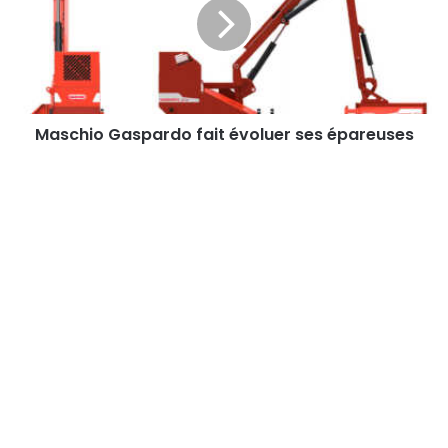
évoluer
ses
épareuses
Maschio Gaspardo fait évoluer ses épareuses