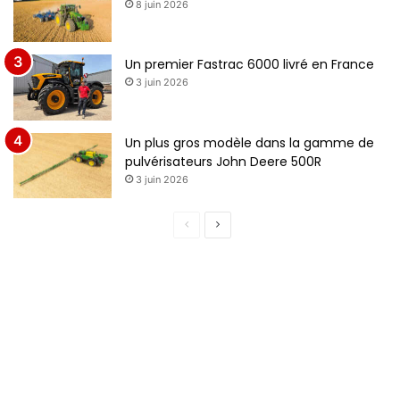
8 juin 2026
Un premier Fastrac 6000 livré en France
3 juin 2026
Un plus gros modèle dans la gamme de
pulvérisateurs John Deere 500R
3 juin 2026
P
P
a
a
g
g
e
e
p
s
r
u
é
i
c
v