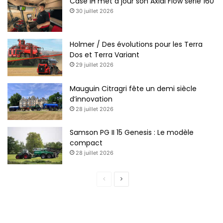
Case IH met à jour son Axial Flow série 160
30 juillet 2026
Holmer / Des évolutions pour les Terra
Dos et Terra Variant
29 juillet 2026
Mauguin Citragri fête un demi siècle
d’innovation
28 juillet 2026
Samson PG II 15 Genesis : Le modèle
compact
28 juillet 2026
P
P
a
a
g
g
e
e