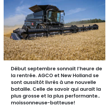
y
e
r
u
n
c
o
u
r
r
i
e
Début septembre sonnait l’heure de
l
la rentrée. AGCO et New Holland se
sont aussitôt livrés à une nouvelle
bataille. Celle de savoir qui aurait la
plus grosse et la plus performante..
moissonneuse-batteuse!