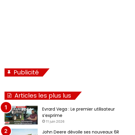
n
e
t
e
Publicité
Articles les plus lus
Evrard Vega : Le premier utilisateur
s’exprime
11 juin 2026
John Deere dévoile ses nouveaux 6R