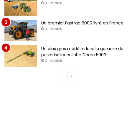
8 juin 2026
Un premier Fastrac 6000 livré en France
3 juin 2026
Un plus gros modèle dans la gamme de
pulvérisateurs John Deere 500R
3 juin 2026
P
P
a
a
g
g
e
e
p
s
r
u
é
i