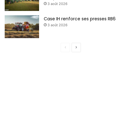
3 août 2026
Case IH renforce ses presses RB6
3 août 2026
P
P
a
a
g
g
e
e
p
s
r
u
é
i
c
v
é
a
d
n
e
t