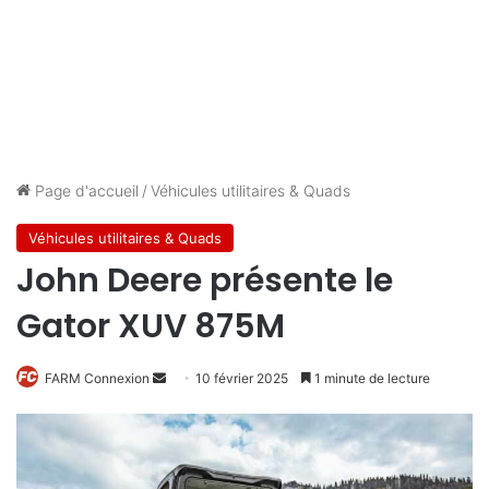
Page d'accueil
/
Véhicules utilitaires & Quads
Véhicules utilitaires & Quads
John Deere présente le
Gator XUV 875M
Envoyer
FARM Connexion
10 février 2025
1 minute de lecture
un
courriel