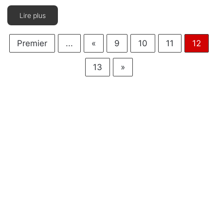
Lire plus
Premier
...
«
9
10
11
12
13
»