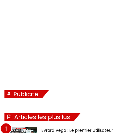
é
a
d
n
e
t
n
e
t
e
Publicité
Articles les plus lus
Evrard Vega : Le premier utilisateur