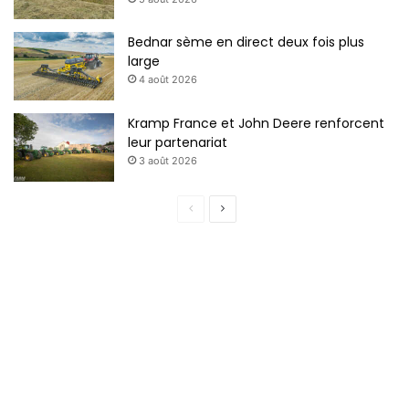
Bednar sème en direct deux fois plus
large
4 août 2026
Kramp France et John Deere renforcent
leur partenariat
3 août 2026
P
P
a
a
g
g
e
e
p
s
r
u
é
i
c
v