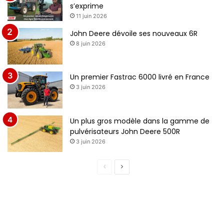
s’exprime
11 juin 2026
John Deere dévoile ses nouveaux 6R
8 juin 2026
Un premier Fastrac 6000 livré en France
3 juin 2026
Un plus gros modèle dans la gamme de
pulvérisateurs John Deere 500R
3 juin 2026
P
P
a
a
g
g
e
e
p
s