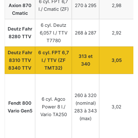
6 cyl. FPT 6,7
Axion 870
270 à 295
2,98
l./ Cmatic (ZF)
Cmatic
6 cyl. Deutz
Deutz Fahr
6,057 l./ TTV
268 à 287
2,92
8280 TTV
T7780
Deutz Fahr
6 cyl. FPT 6,7
313 et
8310 TTV
l./ TTV (ZF
3,05
340
8340 TTV
TMT32)
260 à 320
6 cyl. Agco
Fendt 800
(nominal)
Power 8 l./
3,02
Vario Gen5
283 à 343
Vario TA250
(max)