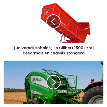
[Universal
Hobbies]
La
Gilibert
1500
Profi
désormais
en
châssis
standard
[Universal Hobbies] La Gilibert 1500 Profi
désormais en châssis standard
McHale
fait
évoluer
ses
presses
à
chambre
variable
V6