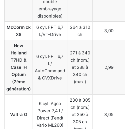
double
embrayage
disponibles)
McCormick
6 cyl. FPT 6,7
264 à 310
3,00
X8
l./VT-Drive
ch
New
Holland
271 à 340
6 cyl. FPT 6,7
T7HD &
ch (nom.)
l./
Case IH
et 288 à
2,99
AutoCommand
Optum
340 ch
& CVXDrive
(2ème
(max.)
génération)
230 à 305
6 cyl. Agco
ch (nom.)
Power 7,4 l./
Valtra Q
et 250 à
3,05
Direct (Fendt
305 ch
Vario ML260)
(max.)