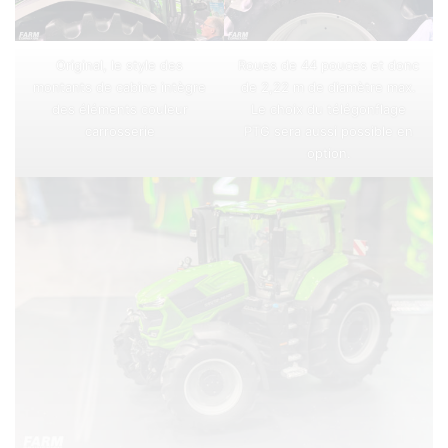
Original, le style des
Roues de 44 pouces et donc
montants de cabine intègre
de 2,22 m de diamètre max.
des éléments couleur
Le choix du télégonflage
carrosserie
PTG sera aussi possible en
option.