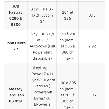
JCB
6 cyl. FPT 6,7
Fastrac
284 et
l./ ZF Eccom
3,18
6260 &
335
3.1
6300
6 cyl. DPS 6,8
270 à 290
et 9 l./
ch (nom.)
John Deere
AutoPowr (Full
et 305 à
2,92
7R
Powershift
388 ch
disponible)
(max.)
6 cyl. Agco
Power 7,4 l./
DynaVT (Fendt
190 à 305
Vario ML)
Massey
ch (nom.)
(Powershift
Ferguson
et 205 à
3,05
Dyna7 ou
8S Xtra
305 ch
EPower à
(max.)