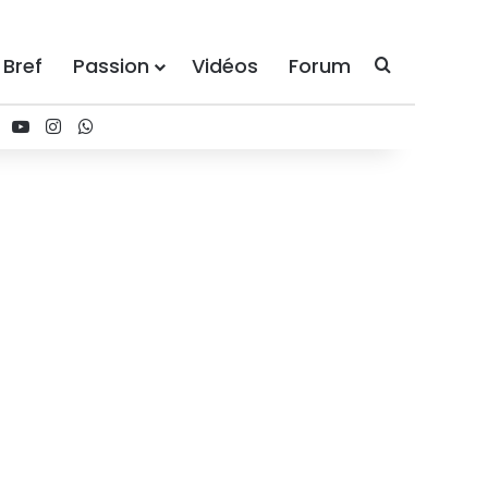
 Bref
Passion
Vidéos
Forum
Recherche
ebook
X
YouTube
Instagram
WhatsApp