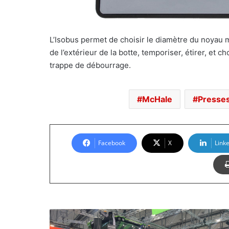
L’Isobus permet de choisir le diamètre du noyau 
de l’extérieur de la botte, temporiser, étirer, et 
trappe de débourrage.
McHale
Presse
Facebook
X
Link
Deutz
Fahr