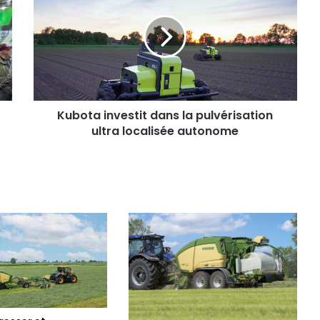
dans
la
pulvérisation
ultra
localisée
autonome
Kubota investit dans la pulvérisation
ultra localisée autonome