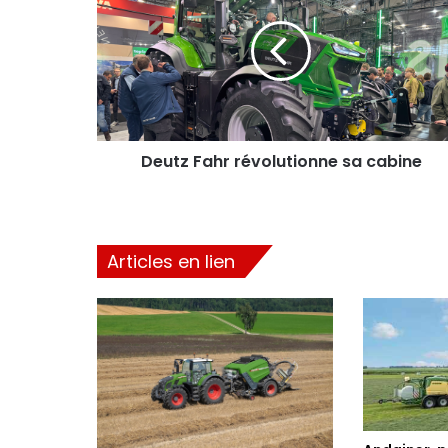
révolutionne
sa
cabine
Deutz Fahr révolutionne sa cabine
Articles en lien