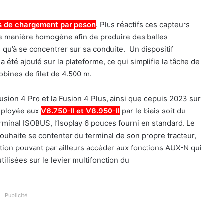
s de chargement par peson
. Plus réactifs ces capteurs
e manière homogène afin de produire des balles
s qu’à se concentrer sur sa conduite. Un dispositif
a été ajouté sur la plateforme, ce qui simplifie la tâche de
obines de filet de 4.500 m.
usion 4 Pro et la Fusion 4 Plus, ainsi que depuis 2023 sur
déployée aux
V6.750-II et V8.950-II
par le biais soit du
rminal ISOBUS, l’Isoplay 6 pouces fourni en standard. Le
souhaite se contenter du terminal de son propre tracteur,
ation pouvant par ailleurs accéder aux fonctions AUX-N qui
ilisées sur le levier multifonction du
Publicité