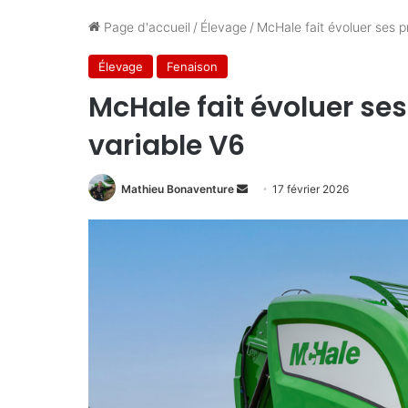
Page d'accueil
/
Élevage
/
McHale fait évoluer ses 
Élevage
Fenaison
McHale fait évoluer se
variable V6
Envoyer
Mathieu Bonaventure
17 février 2026
un
courriel