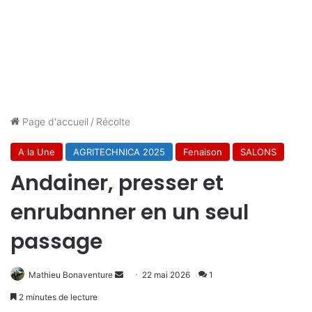
Page d'accueil
/
Récolte
A la Une
AGRITECHNICA 2025
Fenaison
SALONS
Andainer, presser et
enrubanner en un seul
passage
Envoyer
Mathieu Bonaventure
22 mai 2026
1
un
2 minutes de lecture
courriel