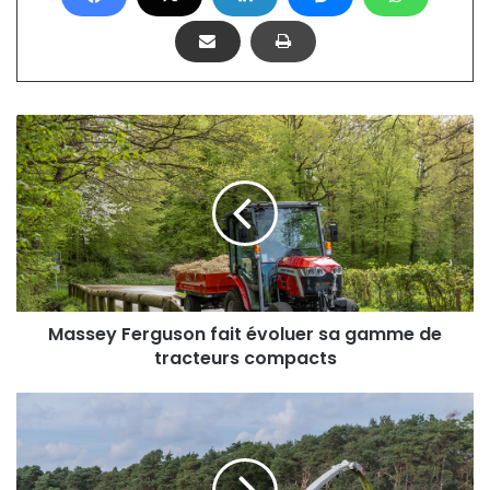
Massey
Ferguson
fait
évoluer
sa
gamme
de
tracteurs
compacts
Massey Ferguson fait évoluer sa gamme de
tracteurs compacts
Retour
du
Green
Eye,