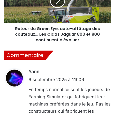
auto-
affûtage
des
couteaux...
Les
Claas
Retour du Green Eye, auto-affûtage des
Jaguar
couteaux... Les Claas Jaguar 800 et 900
800
continuent d'évoluer
et
900
Commentaire
continuent
d'évoluer
Yann
d
i
6 septembre 2025 à 11h06
t
En temps normal ce sont les joueurs de
Farming Simulator qui fabriquent leur
:
machines préférées dans le jeu. Pas les
constructeurs qui fabriquent les