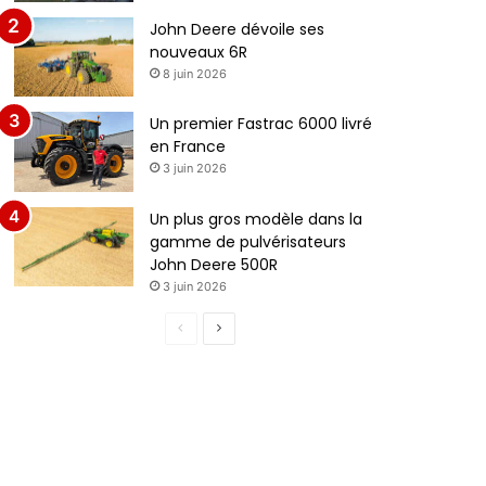
John Deere dévoile ses
nouveaux 6R
8 juin 2026
Un premier Fastrac 6000 livré
en France
3 juin 2026
Un plus gros modèle dans la
gamme de pulvérisateurs
John Deere 500R
3 juin 2026
P
P
a
a
g
g
e
e
p
s
r
u