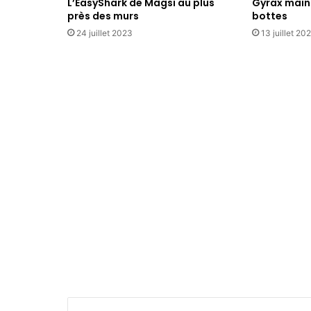
L’EasyShark de Magsi au plus
Gyrax maint
n
près des murs
bottes
t
24 juillet 2023
13 juillet 20
a
g
n
e