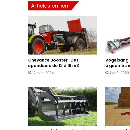
v
Articles en lien
a
g
e
:
P
i
c
h
o
Chevance Booster : Des
Vogelsang 
n
épandeurs de 12 à 18 m3
à géométri
e
12 mars 2024
4 août 2023
x
c
e
l
l
e
e
n
m
o