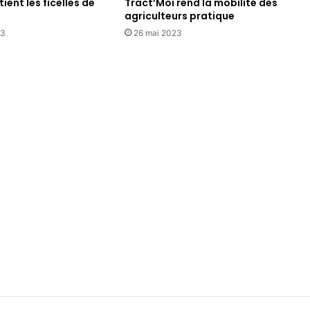
ient les ficelles de
Tract’Moi rend la mobilité des
agriculteurs pratique
23
26 mai 2023