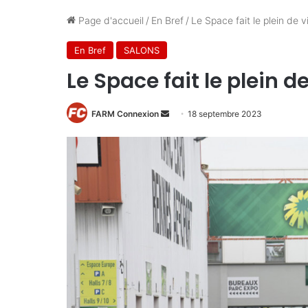
Page d'accueil
/
En Bref
/
Le Space fait le plein de v
En Bref
SALONS
Le Space fait le plein d
FARM Connexion
E
18 septembre 2023
n
v
o
y
e
r
u
n
c
o
u