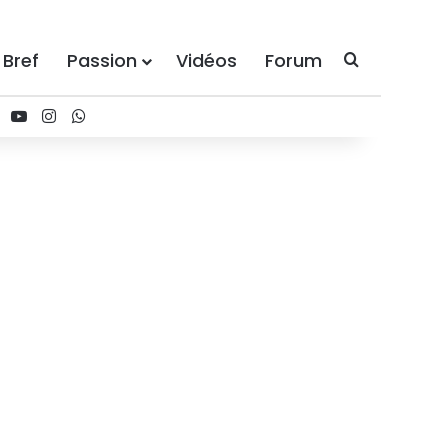
 Bref
Passion
Vidéos
Forum
Recherche
ebook
X
YouTube
Instagram
WhatsApp