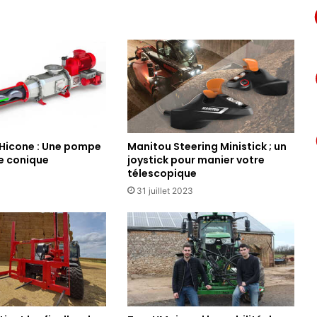
e
l
e
s
t
r
a
n
s
p
Hicone : Une pompe
Manitou Steering Ministick ; un
o
e conique
joystick pour manier votre
r
télescopique
t
31 juillet 2023
s