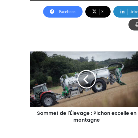
Facebook
X
Link
S
o
m
m
e
t
d
e
l
'
Sommet de l'Élevage : Pichon excelle en
É
montagne
l
e