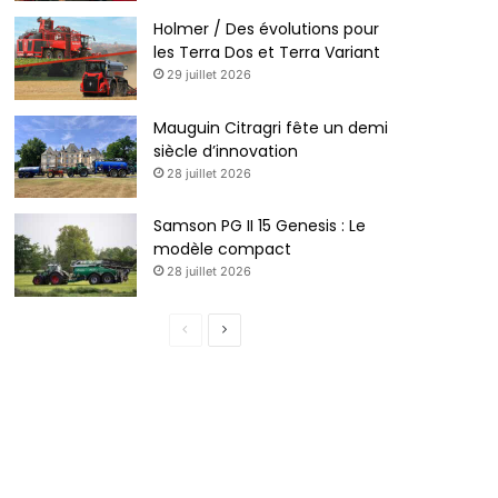
Holmer / Des évolutions pour
les Terra Dos et Terra Variant
29 juillet 2026
Mauguin Citragri fête un demi
siècle d’innovation
28 juillet 2026
Samson PG II 15 Genesis : Le
modèle compact
28 juillet 2026
P
P
a
a
g
g
e
e
p
s
r
u