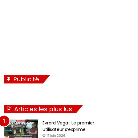
é
i
c
v
é
a
d
n
e
t
n
e
t
e
Publicité
Articles les plus lus
Evrard Vega : Le premier
utilisateur s’exprime
11 juin 2026