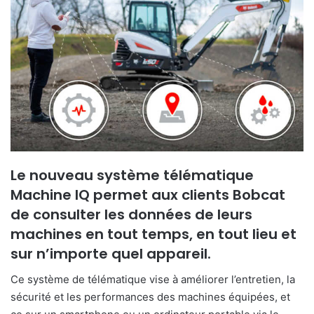
y
e
r
u
n
c
o
u
r
r
i
Le nouveau système télématique
e
Machine IQ permet aux clients Bobcat
l
de consulter les données de leurs
machines en tout temps, en tout lieu et
sur n’importe quel appareil.
Ce système de télématique vise à améliorer l’entretien, la
sécurité et les performances des machines équipées, et