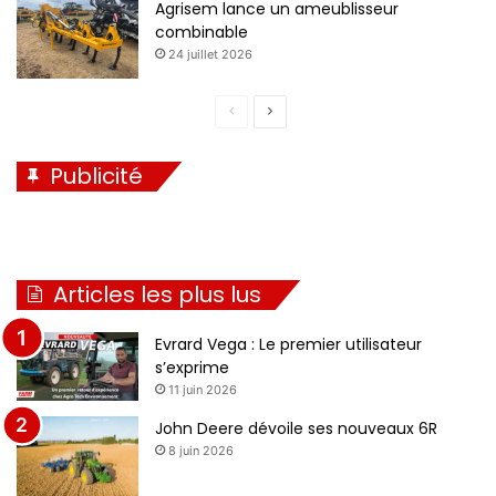
Agrisem lance un ameublisseur
combinable
24 juillet 2026
P
P
a
a
Publicité
g
g
e
e
p
s
r
u
Articles les plus lus
é
i
c
v
Evrard Vega : Le premier utilisateur
é
a
s’exprime
11 juin 2026
d
n
e
t
John Deere dévoile ses nouveaux 6R
8 juin 2026
n
e
t