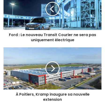
d
:
L
e
n
o
u
Ford : Le nouveau Transit Courier ne sera pas
v
uniquement électrique
e
a
À
u
P
T
o
r
i
a
t
n
i
s
e
i
r
t
s
C
,
À Poitiers, Kramp inaugure sa nouvelle
o
K
extension
u
r