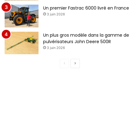
e
Un premier Fastrac 6000 livré en France
3 juin 2026
Un plus gros modèle dans la gamme de
pulvérisateurs John Deere 500R
3 juin 2026
P
P
a
a
g
g
e
e
p
s
r
u
é
i
c
v
é
a