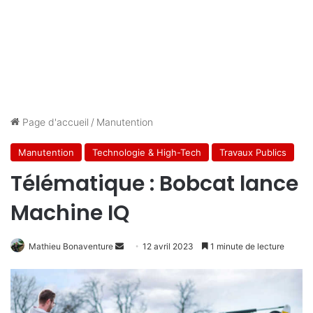
Page d'accueil
/
Manutention
Manutention
Technologie & High-Tech
Travaux Publics
Télématique : Bobcat lance
Machine IQ
Mathieu Bonaventure
E
12 avril 2023
1 minute de lecture
n
v
o