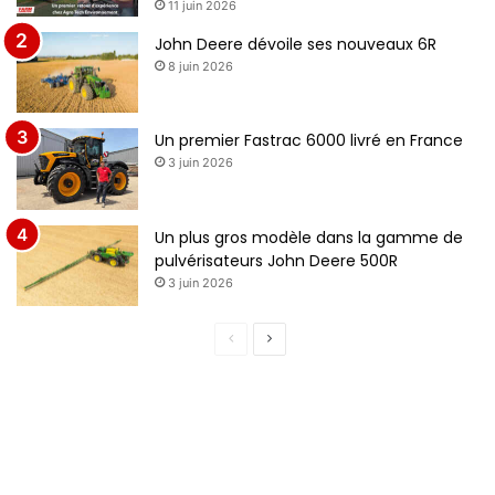
11 juin 2026
John Deere dévoile ses nouveaux 6R
8 juin 2026
Un premier Fastrac 6000 livré en France
3 juin 2026
Un plus gros modèle dans la gamme de
pulvérisateurs John Deere 500R
3 juin 2026
P
P
a
a
g
g
e
e
p
s
r
u