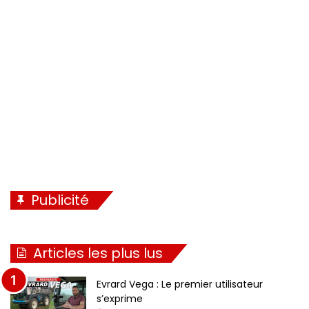
d
n
e
t
n
e
t
e
Publicité
Articles les plus lus
Evrard Vega : Le premier utilisateur
s’exprime