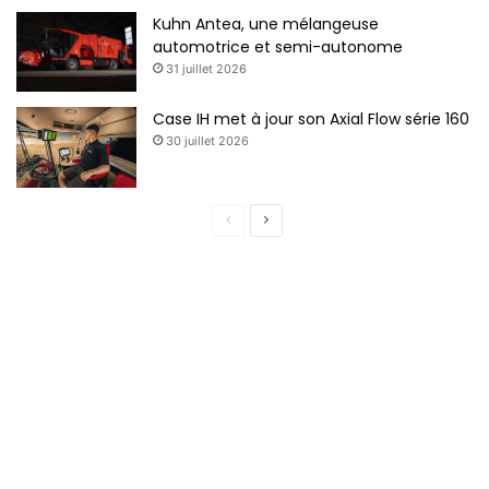
Kuhn Antea, une mélangeuse
automotrice et semi-autonome
31 juillet 2026
Case IH met à jour son Axial Flow série 160
30 juillet 2026
P
P
a
a
g
g
e
e
p
s
r
u
é
i
c
v
é
a