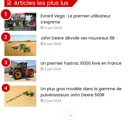
Articles les plus lus
Evrard Vega : Le premier utilisateur
s’exprime
11 juin 2026
John Deere dévoile ses nouveaux 6R
8 juin 2026
Un premier Fastrac 6000 livré en France
3 juin 2026
Un plus gros modèle dans la gamme de
pulvérisateurs John Deere 500R
3 juin 2026
P
P
a
a