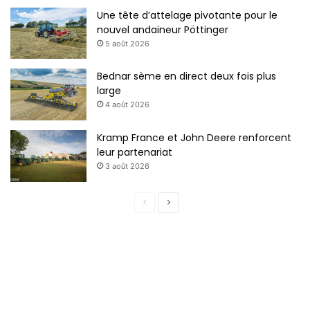
Une tête d’attelage pivotante pour le
nouvel andaineur Pöttinger
5 août 2026
Bednar sème en direct deux fois plus
large
4 août 2026
Kramp France et John Deere renforcent
leur partenariat
3 août 2026
P
P
a
a
g
g
e
e
p
s
r
u