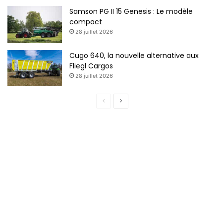
Samson PG II 15 Genesis : Le modèle
compact
28 juillet 2026
Cugo 640, la nouvelle alternative aux
Fliegl Cargos
28 juillet 2026
P
P
a
a
g
g
e
e
p
s
r
u
é
i
c
v
é
a