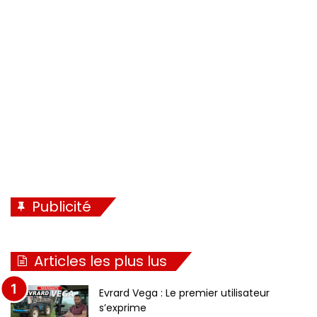
d
n
e
t
n
e
t
e
Publicité
Articles les plus lus
Evrard Vega : Le premier utilisateur
s’exprime