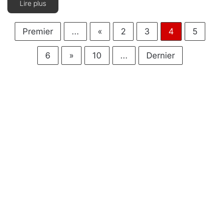
Lire plus
Premier
...
«
2
3
4
5
6
»
10
...
Dernier