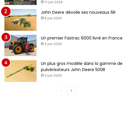
11 juin 2026
John Deere dévoile ses nouveaux 6R
8 juin 2026
Un premier Fastrac 6000 livré en France
3 juin 2026
Un plus gros modèle dans la gamme de
pulvérisateurs John Deere 500R
3 juin 2026
P
P
a
a
g
g
e
e
p
s