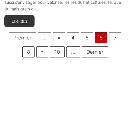
aussi s’envisager pour valoriser les résidus et cultures, tel que
du maïs grain ou…
Lire plus
Premier
...
«
4
5
6
7
8
»
10
...
Dernier