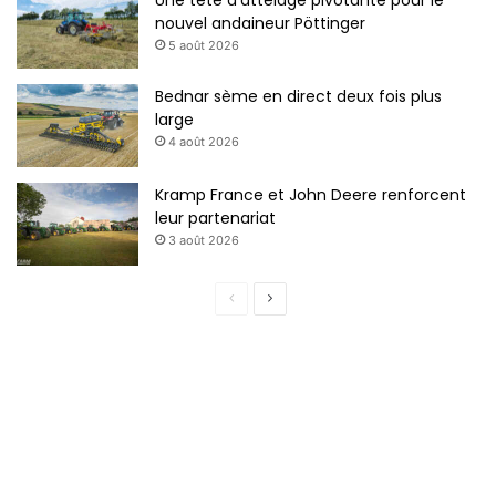
nouvel andaineur Pöttinger
5 août 2026
Bednar sème en direct deux fois plus
large
4 août 2026
Kramp France et John Deere renforcent
leur partenariat
3 août 2026
P
P
a
a
g
g
e
e
p
s
r
u
é
i