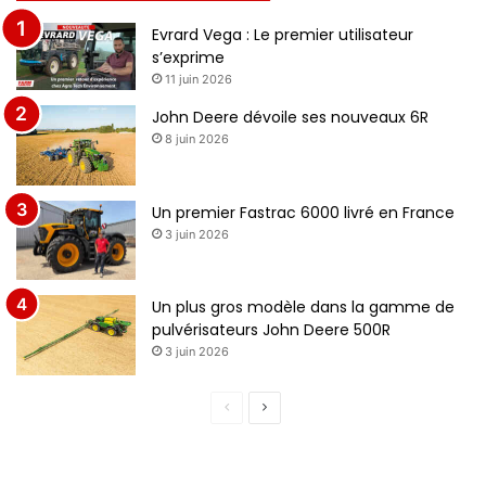
Evrard Vega : Le premier utilisateur
s’exprime
11 juin 2026
John Deere dévoile ses nouveaux 6R
8 juin 2026
Un premier Fastrac 6000 livré en France
3 juin 2026
Un plus gros modèle dans la gamme de
pulvérisateurs John Deere 500R
3 juin 2026
P
P
a
a
g
g