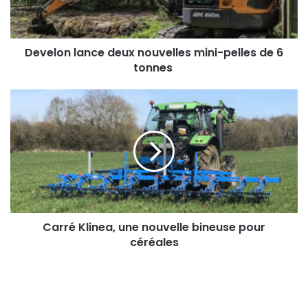
de
6
tonnes
Develon lance deux nouvelles mini-pelles de 6
tonnes
Carré
Klinea,
une
nouvelle
bineuse
pour
céréales
Carré Klinea, une nouvelle bineuse pour
céréales