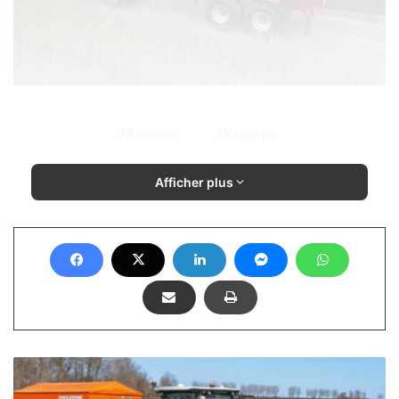
Bennes
Krampe
Afficher plus
Amazone
ZG-