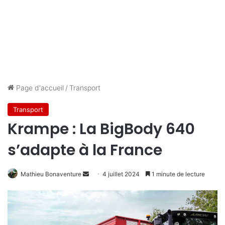
Page d'accueil
/
Transport
Transport
Krampe : La BigBody 640
s’adapte à la France
Envoyer
Mathieu Bonaventure
4 juillet 2024
1 minute de lecture
un
courriel