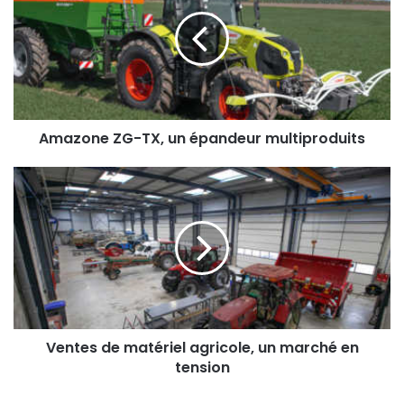
TX,
un
épandeur
multiproduits
Amazone ZG-TX, un épandeur multiproduits
Ventes
de
matériel
agricole,
un
marché
en
tension
Ventes de matériel agricole, un marché en
tension