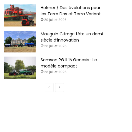
Holmer / Des évolutions pour
les Terra Dos et Terra Variant
29 juillet 2026
Mauguin Citragri fête un demi
siècle d’innovation
28 juillet 2026
Samson PG II 15 Genesis : Le
modèle compact
28 juillet 2026
P
P
a
a
g
g
e
e
p
s
r
u