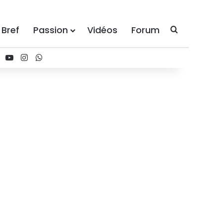
 Bref
Passion
Vidéos
Forum
Recherche
ebook
X
YouTube
Instagram
WhatsApp