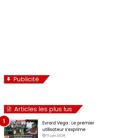
é
i
c
v
é
a
d
n
e
t
n
e
t
e
Publicité
Articles les plus lus
Evrard Vega : Le premier
utilisateur s’exprime
11 juin 2026