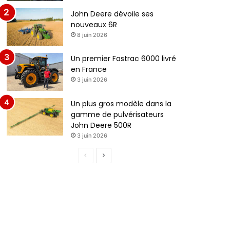
John Deere dévoile ses
nouveaux 6R
8 juin 2026
Un premier Fastrac 6000 livré
en France
3 juin 2026
Un plus gros modèle dans la
gamme de pulvérisateurs
John Deere 500R
3 juin 2026
P
P
a
a
g
g
e
e
p
s
r
u