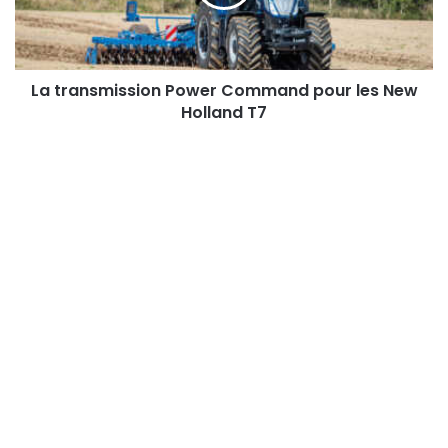
les
New
Holland
T7
La transmission Power Command pour les New
Holland T7