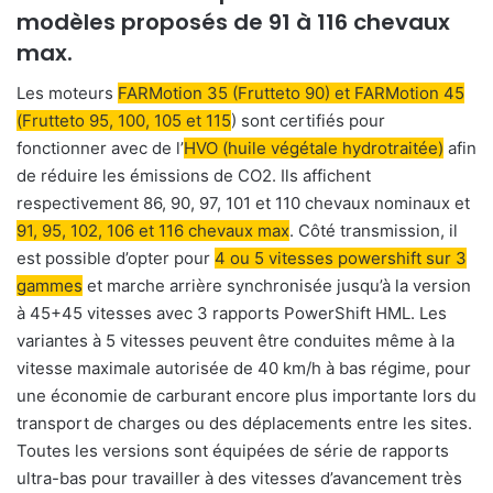
modèles proposés de 91 à 116 chevaux
max.
Les moteurs
FARMotion 35 (Frutteto 90) et FARMotion 45
(Frutteto 95, 100, 105 et 115
) sont certifiés pour
fonctionner avec de l’
HVO (huile végétale hydrotraitée)
afin
de réduire les émissions de CO2. Ils affichent
respectivement 86, 90, 97, 101 et 110 chevaux nominaux et
91, 95, 102, 106 et 116 chevaux max
. Côté transmission, il
est possible d’opter pour
4 ou 5 vitesses powershift sur 3
gammes
et marche arrière synchronisée jusqu’à la version
à 45+45 vitesses avec 3 rapports PowerShift HML. Les
variantes à 5 vitesses peuvent être conduites même à la
vitesse maximale autorisée de 40 km/h à bas régime, pour
une économie de carburant encore plus importante lors du
transport de charges ou des déplacements entre les sites.
Toutes les versions sont équipées de série de rapports
ultra-bas pour travailler à des vitesses d’avancement très