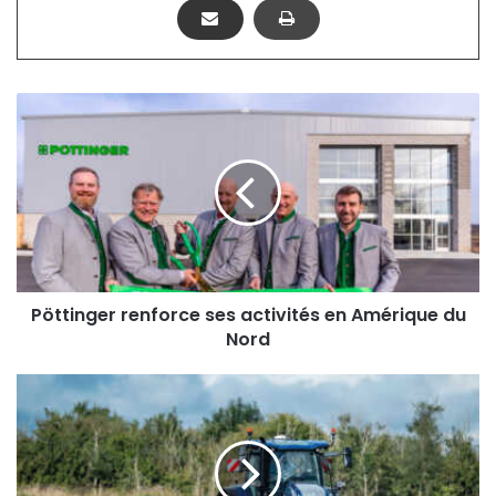
Pöttinger
renforce
ses
activités
en
Amérique
du
Nord
Pöttinger renforce ses activités en Amérique du
Nord
La
transmission
Power
Command
pour