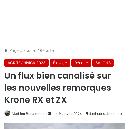
Page d'accueil
/
Récolte
AGRITECHNICA 2023
Élevage
Récolte
SALONS
Un flux bien canalisé sur
les nouvelles remorques
Krone RX et ZX
Envoyer
Mathieu Bonaventure
9 janvier 2024
4 minutes de lecture
un
courriel