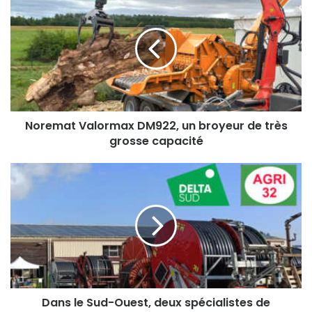
Valormax
DM922,
un
broyeur
de
très
grosse
capacité
Noremat Valormax DM922, un broyeur de très
grosse capacité
Dans
le
Sud-
Ouest,
deux
spécialistes
de
l'irrigation
unissent
leurs
Dans le Sud-Ouest, deux spécialistes de