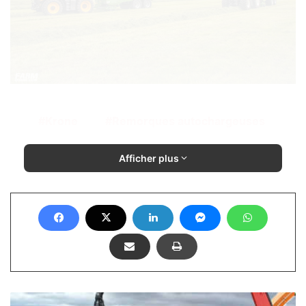
Krone
Remorques autochargeuses
Afficher plus
Noremat