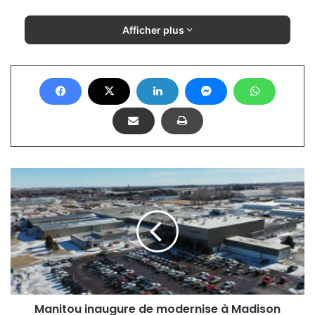
Afficher plus
Manitou
inaugure
de
modernise
à
Madison
Manitou inaugure de modernise à Madison