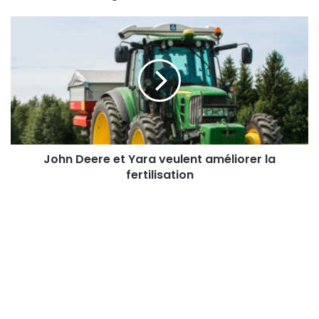
John
Deere
et
Yara
veulent
améliorer
la
fertilisation
John Deere et Yara veulent améliorer la
fertilisation