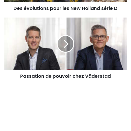
Des évolutions pour les New Holland série D
Passation
de
pouvoir
chez
Väderstad
Passation de pouvoir chez Väderstad