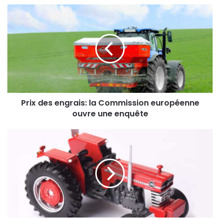
Prix
des
engrais:
la
Commission
européenne
ouvre
une
enquête
Prix des engrais: la Commission européenne
ouvre une enquête
Replicagri
-
Massey
Ferguson
188
Multipower