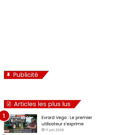
é
i
c
v
é
a
d
n
e
t
n
e
t
e
Publicité
Articles les plus lus
Evrard Vega : Le premier
utilisateur s’exprime
11 juin 2026