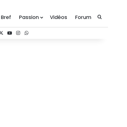
 Bref
Passion
Vidéos
Forum
Recherche
acebook
X
YouTube
Instagram
WhatsApp