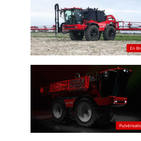
En Br
Pulvérisati