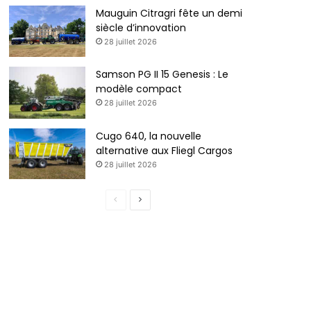
Mauguin Citragri fête un demi
siècle d’innovation
28 juillet 2026
Samson PG II 15 Genesis : Le
modèle compact
28 juillet 2026
Cugo 640, la nouvelle
alternative aux Fliegl Cargos
28 juillet 2026
P
P
a
a
g
g
e
e
p
s
r
u