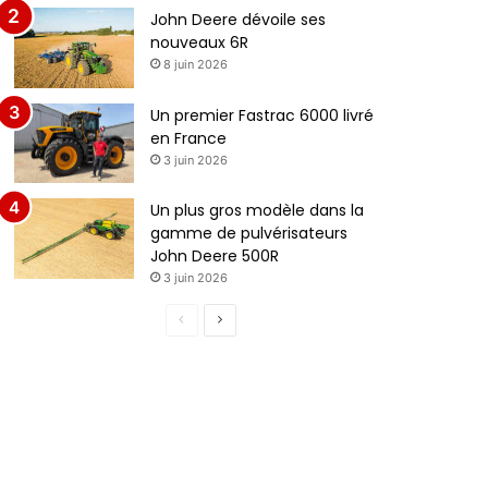
John Deere dévoile ses
nouveaux 6R
8 juin 2026
Un premier Fastrac 6000 livré
en France
3 juin 2026
Un plus gros modèle dans la
gamme de pulvérisateurs
John Deere 500R
3 juin 2026
P
P
a
a
g
g
e
e
p
s
r
u