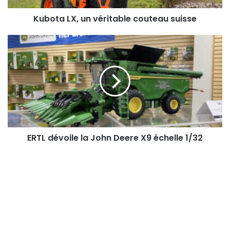
Kubota LX, un véritable couteau suisse
ERTL
dévoile
la
John
Deere
X9
échelle
1/32
ERTL dévoile la John Deere X9 échelle 1/32